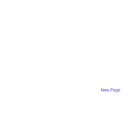
ENLACES
SERVICIOS
Proyectos
Hogar
Sobre
New Page
nosotros
Projects
Contacto
New Page
Contact
Contact
Contact
New Page
New Page
General
New Page
Solo diseño